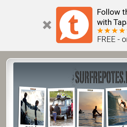
Follow t
with Tap
FREE - o