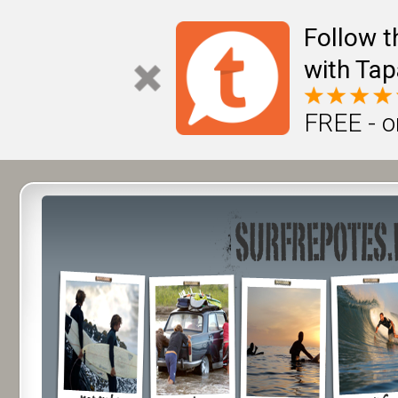
Follow t
with Tap
FREE - o