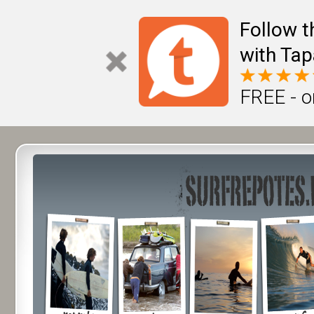
Follow t
with Tap
FREE - o