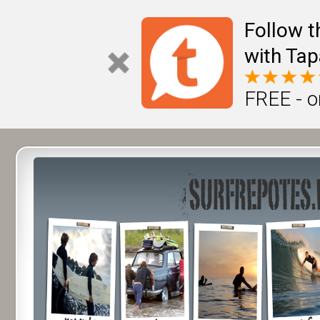
Follow t
with Tap
FREE - o