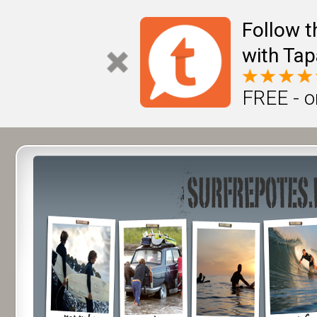
Follow t
with Tap
FREE - o