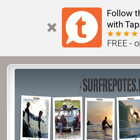
Follow t
with Tap
FREE - o