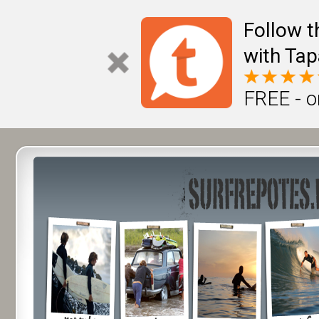
Follow t
with Tap
FREE - o