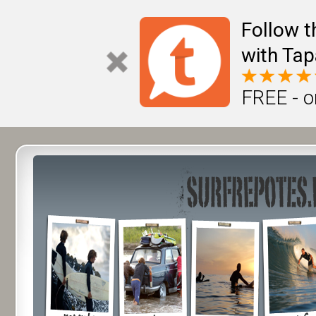
Follow t
with Tap
FREE - o