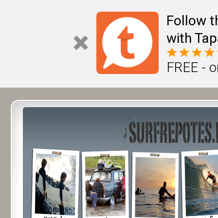
Follow t
with Tap
FREE - o