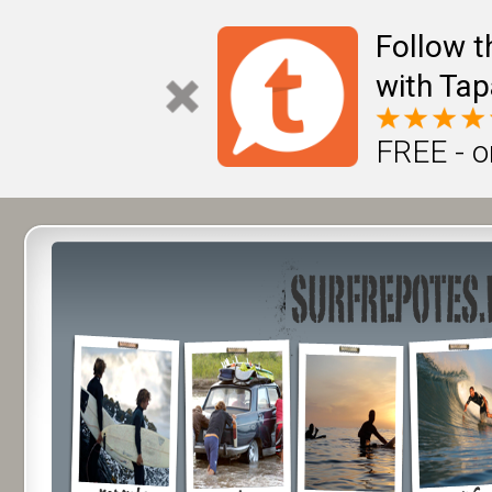
Follow t
with Tap
FREE - o