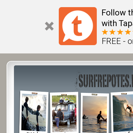
Follow t
with Tap
FREE - o