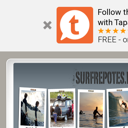
Follow t
with Tap
FREE - o