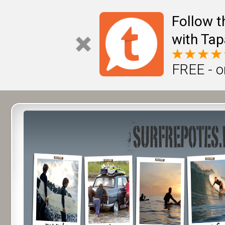
Follow t
with Tap
FREE - o