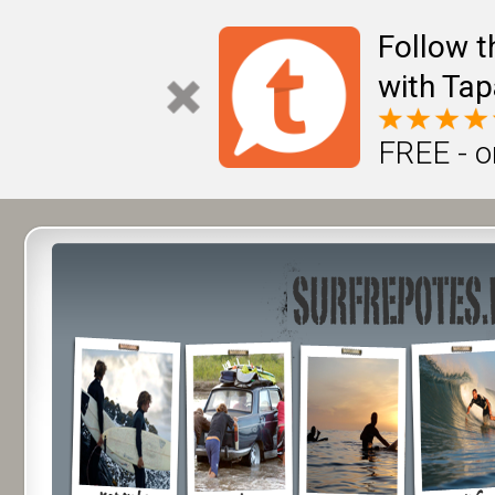
Follow t
with Tap
FREE - o