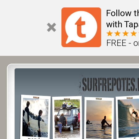
Follow t
with Tap
FREE - o