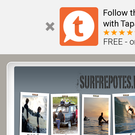
Follow t
with Tap
FREE - o