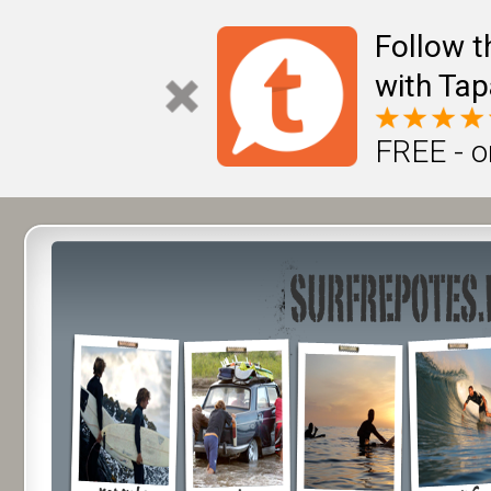
Follow t
with Tap
FREE - o