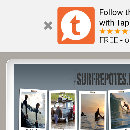
Follow t
with Tap
FREE - o