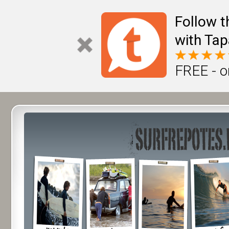
Follow t
with Tap
FREE - o