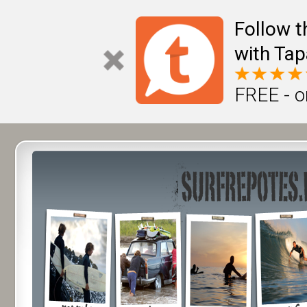
Follow t
with Tap
FREE - o