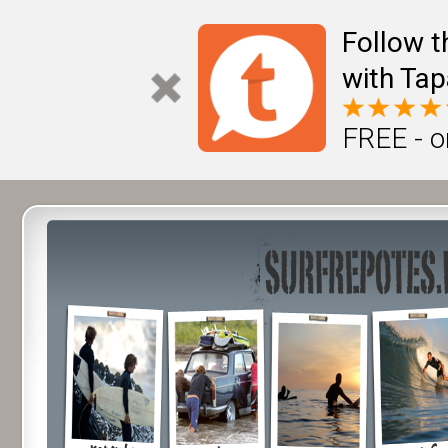
Follow t
with Tap
FREE - o