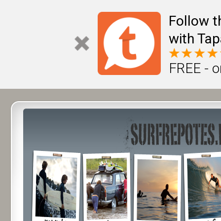
Follow t
with Tap
FREE - o