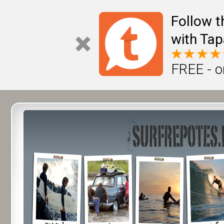
Follow t
with Tap
FREE - o