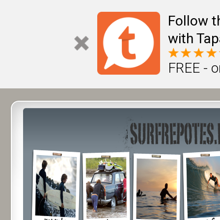
Follow t
with Tap
FREE - o