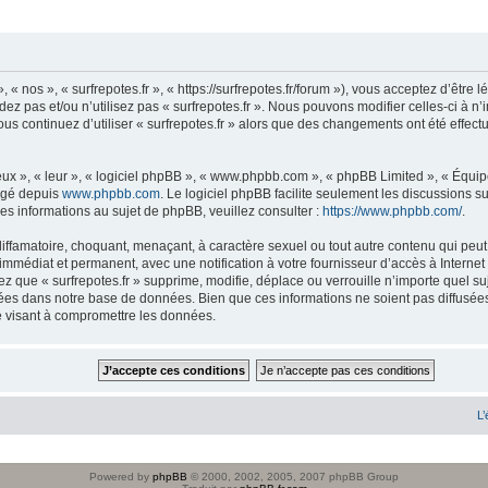
», « nos », « surfrepotes.fr », « https://surfrepotes.fr/forum »), vous acceptez d’êt
ez pas et/ou n’utilisez pas « surfrepotes.fr ». Nous pouvons modifier celles-ci à 
 vous continuez d’utiliser « surfrepotes.fr » alors que des changements ont été eff
ux », « leur », « logiciel phpBB », « www.phpbb.com », « phpBB Limited », « Équipe
argé depuis
www.phpbb.com
. Le logiciel phpBB facilite seulement les discussions 
 informations au sujet de phpBB, veuillez consulter :
https://www.phpbb.com/
.
ffamatoire, choquant, menaçant, à caractère sexuel ou tout autre contenu qui peut t
 immédiat et permanent, avec une notification à votre fournisseur d’accès à Interne
z que « surfrepotes.fr » supprime, modifie, déplace ou verrouille n’importe quel 
ées dans notre base de données. Bien que ces informations ne soient pas diffusées 
e visant à compromettre les données.
L’
Powered by
phpBB
© 2000, 2002, 2005, 2007 phpBB Group