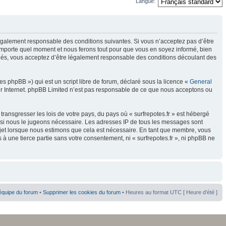
Langue:
re légalement responsable des conditions suivantes. Si vous n’acceptez pas d’être
n’importe quel moment et nous ferons tout pour que vous en soyez informé, bien
ectués, vous acceptez d’être légalement responsable des conditions découlant des
s phpBB ») qui est un script libre de forum, déclaré sous la licence «
General
sur Internet. phpBB Limited n’est pas responsable de ce que nous acceptons ou
ransgresser les lois de votre pays, du pays où « surfrepotes.fr » est hébergé
t si nous le jugeons nécessaire. Les adresses IP de tous les messages sont
sujet lorsque nous estimons que cela est nécessaire. En tant que membre, vous
à une tierce partie sans votre consentement, ni « surfrepotes.fr », ni phpBB ne
équipe du forum
•
Supprimer les cookies du forum
• Heures au format UTC [ Heure d’été ]