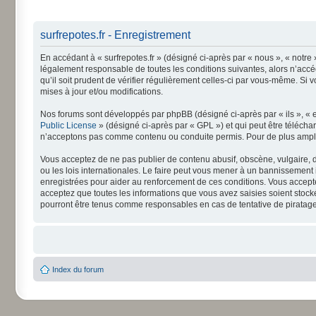
surfrepotes.fr - Enregistrement
En accédant à « surfrepotes.fr » (désigné ci-après par « nous », « notre 
légalement responsable de toutes les conditions suivantes, alors n’accéd
qu’il soit prudent de vérifier régulièrement celles-ci par vous-même. Si
mises à jour et/ou modifications.
Nos forums sont développés par phpBB (désigné ci-après par « ils », « e
Public License
» (désigné ci-après par « GPL ») et qui peut être téléch
n’acceptons pas comme contenu ou conduite permis. Pour de plus amples
Vous acceptez de ne pas publier de contenu abusif, obscène, vulgaire, di
ou les lois internationales. Le faire peut vous mener à un bannissement
enregistrées pour aider au renforcement de ces conditions. Vous accepte
acceptez que toutes les informations que vous avez saisies soient stock
pourront être tenus comme responsables en cas de tentative de piratag
Index du forum