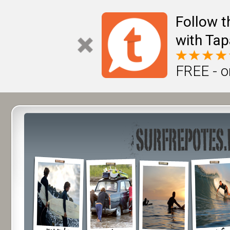
Follow t
with Tap
FREE - o