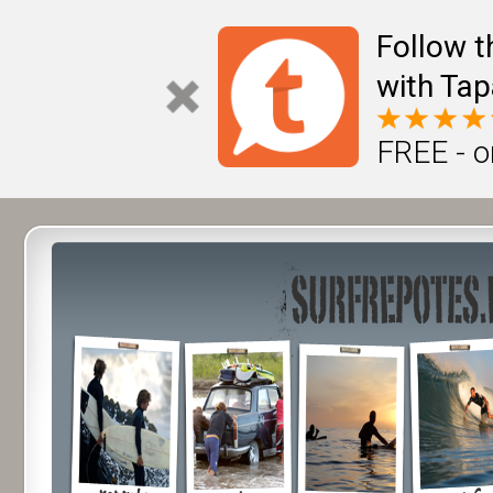
Follow t
with Tap
FREE - o