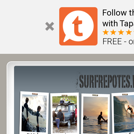
Follow t
with Tap
FREE - o