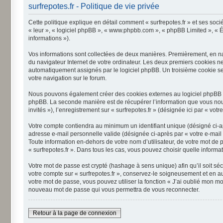
surfrepotes.fr - Politique de vie privée
Cette politique explique en détail comment « surfrepotes.fr » et ses sociét
« leur », « logiciel phpBB », « www.phpbb.com », « phpBB Limited », « Éq
informations »).
Vos informations sont collectées de deux manières. Premièrement, en navi
du navigateur Internet de votre ordinateur. Les deux premiers cookies ne c
automatiquement assignés par le logiciel phpBB. Un troisième cookie sera 
votre navigation sur le forum.
Nous pouvons également créer des cookies externes au logiciel phpBB tou
phpBB. La seconde manière est de récupérer l’information que vous nous e
invités »), l’enregistrement sur « surfrepotes.fr » (désignée ici par « 
Votre compte contiendra au minimum un identifiant unique (désigné ci-ap
adresse e-mail personnelle valide (désignée ci-après par « votre e-mail 
Toute information en-dehors de votre nom d’utilisateur, de votre mot de p
« surfrepotes.fr ». Dans tous les cas, vous pouvez choisir quelle inform
Votre mot de passe est crypté (hashage à sens unique) afin qu’il soit sé
votre compte sur « surfrepotes.fr », conservez-le soigneusement et en a
votre mot de passe, vous pouvez utiliser la fonction « J’ai oublié mon m
nouveau mot de passe qui vous permettra de vous reconnecter.
Retour à la page de connexion