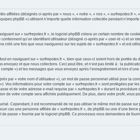
és affiliées (désignés ci-après par « nous », « notre », « nos », « surfrepotes.fr », «
uipes phpBB ») utilisent n’importe quelle information collectée pendant n’importe q
guant sur « surfrepotes.fr », le logiciel phpBB créera un certain nombre de cookies,
ontiennent qu’un identifiant utilisateur (désigné ci-après par « user-id ») et un ide
créé une fois que vous naviguerez sur les sujets de « surfrepotes.fr » et est utilis
t en naviguant sur « surfrepotes.fr », bien que ceux-ci soient hors de portée du d
nvoyez et que nous collectons. Ceci peut être, et n’est pas limité à : la publicat
votre compte ») et les messages que vous envoyez après l’enregistrement et lors d’un
rès par « votre nom d’utilisateur »), un mot de passe personnel utilisé pour la con
»). Vos informations pour votre compte sur « surfrepotes.fr » sont protégées par l
asse et de votre adresse e-mail requise par « surfrepotes.fr » durant la procédure d’
ation de votre compte sera affichée publiquement. De plus, dans votre profil, vous p
curisé. Cependant, il est recommandé de ne pas utiliser le même mot de passe sur pl
ucun cas une personne affiliée de « surfrepotes.fr », de phpBB ou une d’une tierc
ot de passe » fournie par le logiciel phpBB. Ce processus vous demandera de fournir 