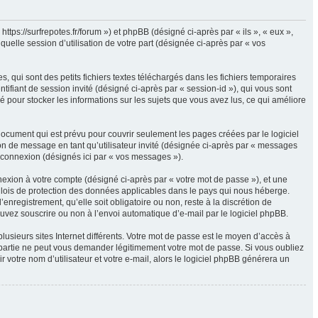
 https://surfrepotes.fr/forum ») et phpBB (désigné ci-après par « ils », « eux »,
uelle session d’utilisation de votre part (désignée ci-après par « vos
 qui sont des petits fichiers textes téléchargés dans les fichiers temporaires
ntifiant de session invité (désigné ci-après par « session-id »), qui vous sont
é pour stocker les informations sur les sujets que vous avez lus, ce qui améliore
ocument qui est prévu pour couvrir seulement les pages créées par le logiciel
ion de message en tant qu’utilisateur invité (désignée ci-après par « messages
e connexion (désignés ici par « vos messages »).
nexion à votre compte (désigné ci-après par « votre mot de passe »), et une
es lois de protection des données applicables dans le pays qui nous héberge.
enregistrement, qu’elle soit obligatoire ou non, reste à la discrétion de
ouvez souscrire ou non à l’envoi automatique d’e-mail par le logiciel phpBB.
usieurs sites Internet différents. Votre mot de passe est le moyen d’accès à
e partie ne peut vous demander légitimement votre mot de passe. Si vous oubliez
votre nom d’utilisateur et votre e-mail, alors le logiciel phpBB générera un