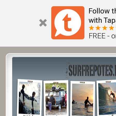
Follow t
with Tap
FREE - o