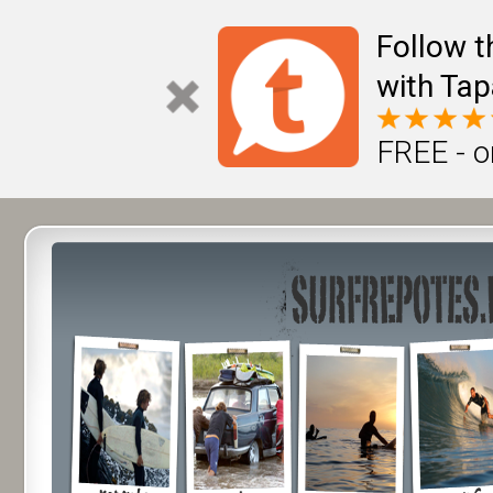
Follow t
with Tap
FREE - o