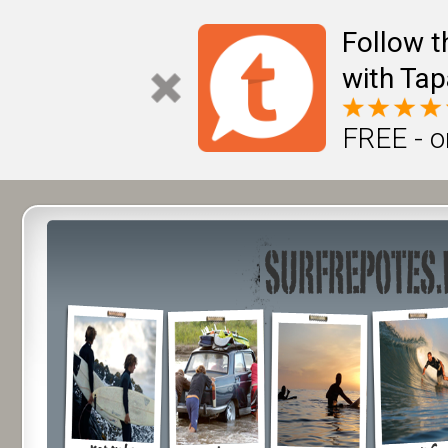
Follow t
with Tap
FREE - o