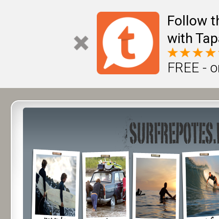
Follow t
with Tap
FREE - o