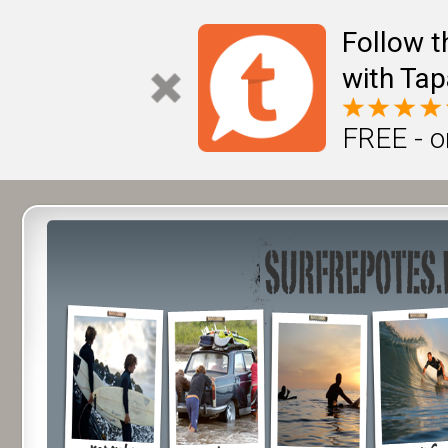
Follow t
with Tap
FREE - o