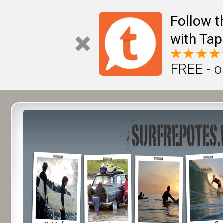
Follow t
with Tap
FREE - o