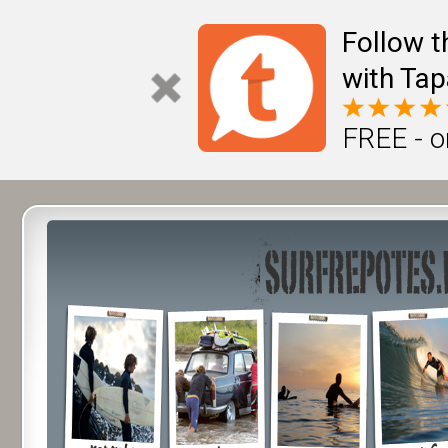
Follow t
with Tap
FREE - o