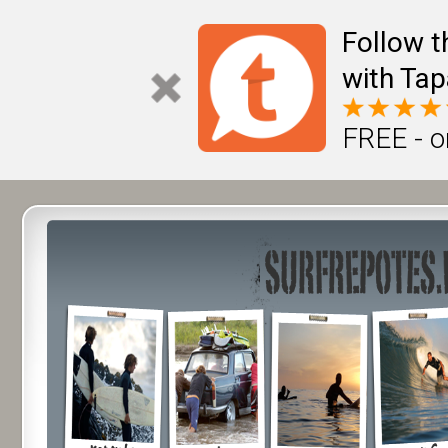
Follow t
with Tap
FREE - o