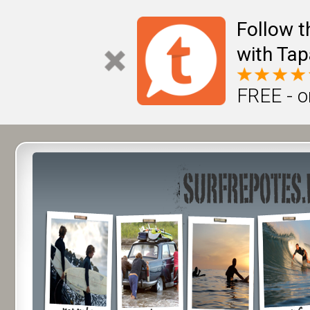
Follow t
with Tap
FREE - o