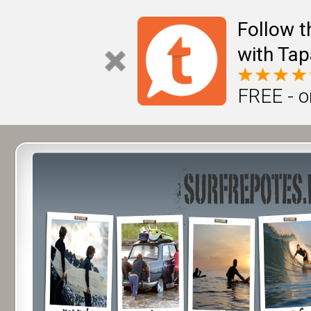
Follow t
with Tap
FREE - o