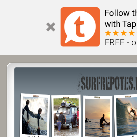
Follow t
with Tap
FREE - o