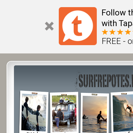
Follow t
with Tap
FREE - o