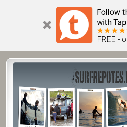
Follow t
with Tap
FREE - o