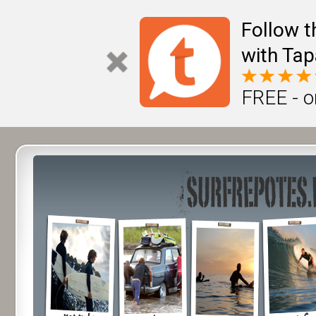
Follow t
with Tap
FREE - o