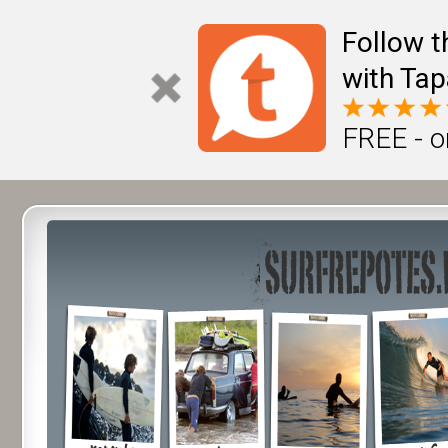
Follow t
with Tap
FREE - o