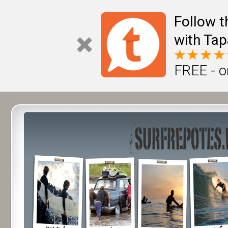
Follow t
with Tap
FREE - o