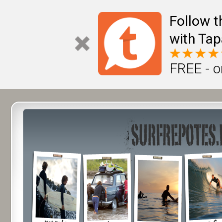
Follow t
with Tap
FREE - o