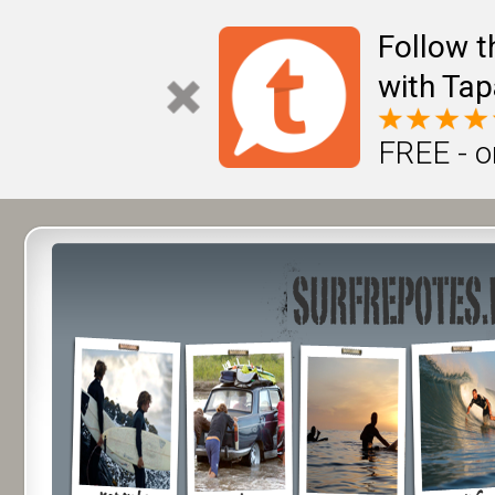
Follow t
with Tap
FREE - o