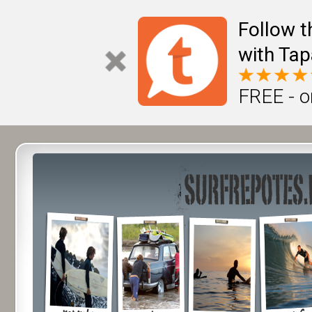
Follow t
with Tap
FREE - o