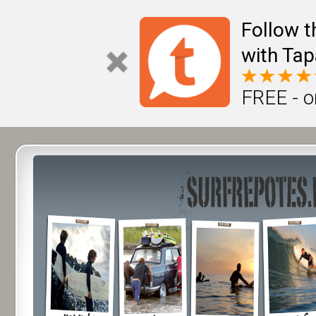
Follow t
with Tap
FREE - o