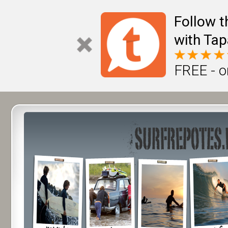
Follow t
with Tap
FREE - o